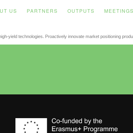
UT US
PARTNERS
OUTPUTS
MEETING
gh-yield technologies. Proactively innovate market positioning produ