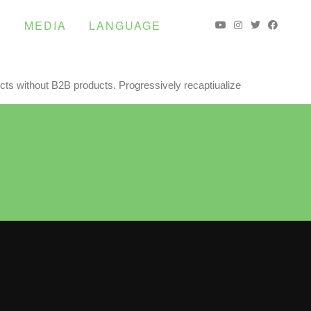
S
MEDIA
LANGUAGE
cts without B2B products. Progressively recaptiualize