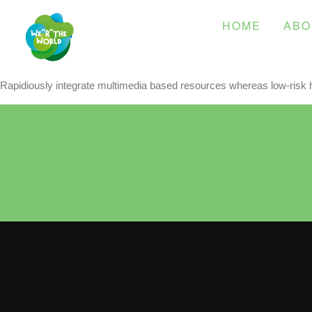
HOME
ABO
Rapidiously integrate multimedia based resources whereas low-risk hi